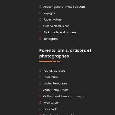
Accueil général Photos de Dom
Voyages
Pages Nature
Galerie oiseaux.net
Flickr : galerie et albums
Instagram
Parents, amis, artistes et
photographes
Patrick Marques
PoloAlbum
Michel Fernandez
Jean-Pierre Rivière
Catherine et Bernard Lanneluc
Yves Larvor
DiaphNat'