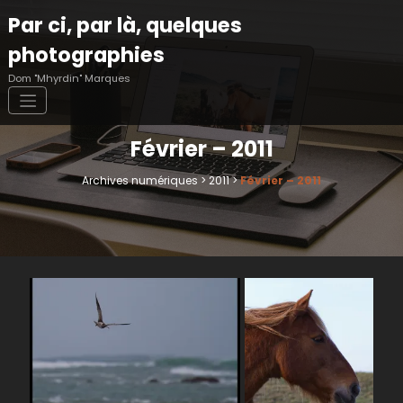
Aller
Par ci, par là, quelques
au
contenu
photographies
Dom "Mhyrdin" Marques
Février – 2011
Archives numériques
>
2011
>
Février – 2011