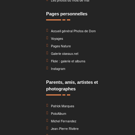
Les photos du mois de mai
Pages personnelles
Accueil général Photos de Dom
Voyages
Pages Nature
Galerie oiseaux.net
Flickr : galerie et albums
Instagram
Parents, amis, artistes et
photographes
Patrick Marques
PoloAlbum
Michel Fernandez
Jean-Pierre Rivière