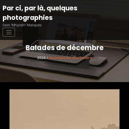
Aller
Par ci, par là, quelques
au
contenu
photographies
Dom "Mhyrdin" Marques
Balades de décembre
2024
>
Balades de décembre