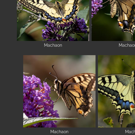
Machaon
Machao
Machaon
Mac