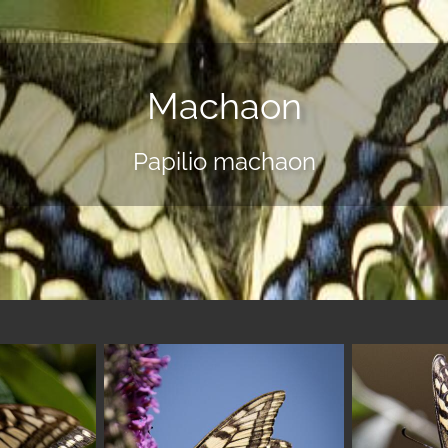
Machaon
Papilio machaon